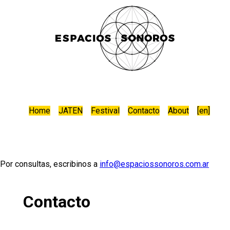
Home
JATEN
Festival
Contacto
About
[
en
]
Por consultas, escribinos a
info@espaciossonoros.com.ar
Contacto